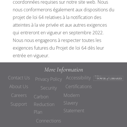
coordonnées requises sur notre site web. Nous
nous conformerons également aux dispositions du
projet de loi 64 relatives à la notification des
atteintes à la vie privée et aux autres exigences
qui entreront en vigueur en septembre 2022.
Nous nous engageons à respecter toutes les
exigences futures du Projet de loi 64 dès leur
entrée en vigueur.
More Information
Contact Us
Accessibility
Privacy Policy
About Us
Certifications
Security
Careers
Modern
Carbon
Slavery
Support
Reduction
Statement
Plan
Connections